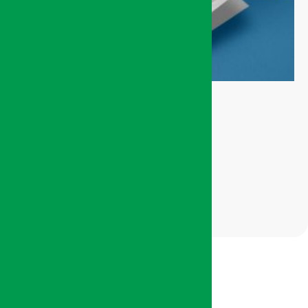
Catalogue SIAM
Édition 2023
50,00
Dhs
100,00
Dhs
AJOUTER AU PANIER