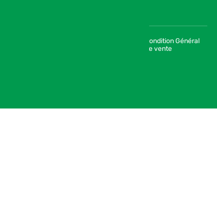
Condition Général
© 2026 SIAM | Salon International de
de vente
l’Agriculture au Maroc