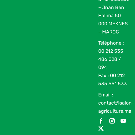
Les pôles du
exposants
– Jnan Ben
SIAM
Halima 50
Devenir
000 MEKNES
prestataire
– MAROC
Archives
Téléphone :
Conférences
00 212 535
486 028 /
094
Fax : 00 212
535 551 533
Email :
contact@salon-
agriculture.ma