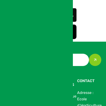
LE SALON
À VOIR SUR
INFOS
CONTACT
LE SALON
PRATIQUES
Nos
Adresse :
Catalogue
Médiathèque
Ecole
Partenaires
des
d’Horticulture