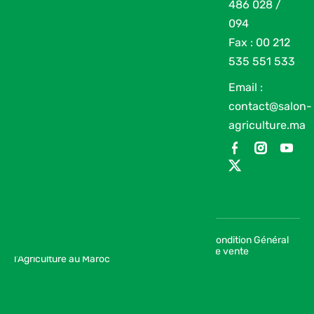
486 028 /
094
Fax : 00 212
535 551 533
Email :
contact@salon-
agriculture.ma
Condition Général
© 2026 SIAM | Salon International de
de vente
l’Agriculture au Maroc