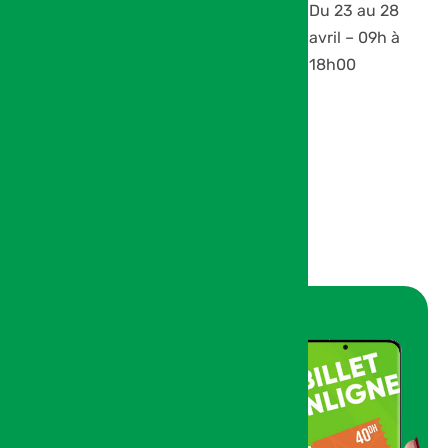
après
Du 23 au 28
inauguration,
avril – 09h à
Mardi 21 et
18h00
Mercredi 22
Avril 2026 –
09h à 18h00
Réservez
votre E-
ticket
Réservez dès maintenant