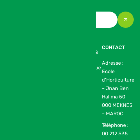
LE SALON
À VOIR SUR
INFOS
CONTACT
LE SALON
PRATIQUES
Nos
Adresse :
Catalogue
Médiathèque
Ecole
Partenaires
des
d’Horticulture
Les pôles du
exposants
– Jnan Ben
SIAM
Halima 50
Devenir
000 MEKNES
prestataire
– MAROC
Archives
Téléphone :
Conférences
00 212 535