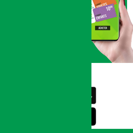
vos billets en ligne pour
le Salon International de
l’Agriculture et vivez une
expérience inoubliable !
Réservez
votre billet